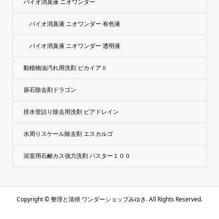
バイオ消臭液 ニオワンダー
バイオ消臭液 ニオワンダー 有色液
バイオ消臭液 ニオワンダー 透明液
動植物油汚れ用洗剤 ピカイアⅡ
尿石除去剤ドラゴン
排水管詰り除去用洗剤 ピアドレイン
水周りスケール除去剤 エスカルゴ
浴室用石鹸カス強力洗剤 バスター１００
Copyright ©
整理と清掃 ワンダーショップみゆき. All Rights Reserved.