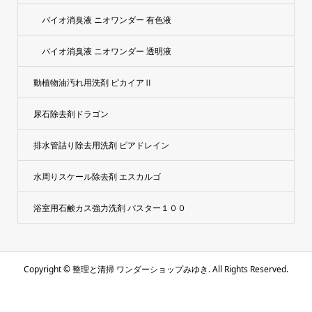
バイオ消臭液 ニオワンダー 有色液
バイオ消臭液 ニオワンダー 透明液
動植物油汚れ用洗剤 ピカイアⅡ
尿石除去剤ドラゴン
排水管詰り除去用洗剤 ピアドレイン
水周りスケール除去剤 エスカルゴ
浴室用石鹸カス強力洗剤 バスター１００
Copyright ©
整理と清掃 ワンダーショップみゆき. All Rights Reserved.